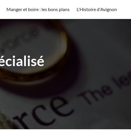
Manger et boire : les bons plans
L'Histoire d'Avignon
écialisé