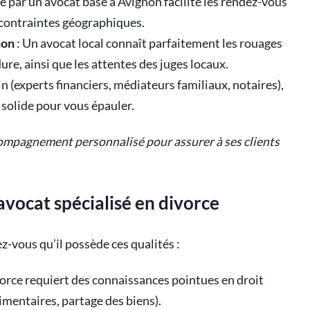
 par un avocat basé à Avignon facilite les rendez-vous
s contraintes géographiques.
non
: Un avocat local connaît parfaitement les rouages
dure, ainsi que les attentes des juges locaux.
in (experts financiers, médiateurs familiaux, notaires),
 solide pour vous épauler.
ompagnement personnalisé pour assurer à ses clients
 avocat spécialisé en divorce
z-vous qu’il possède ces qualités :
vorce requiert des connaissances pointues en droit
imentaires, partage des biens).