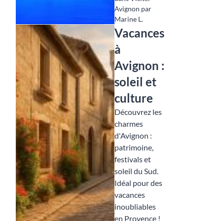
Avignon par
Marine L.
Vacances
à
Avignon :
soleil et
culture
Découvrez les
charmes
d'Avignon :
patrimoine,
festivals et
soleil du Sud.
Idéal pour des
vacances
inoubliables
en Provence !