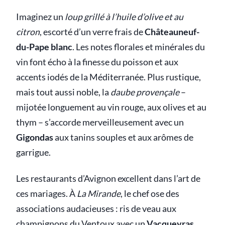
Imaginez un
loup grillé à l’huile d’olive et au
citron
, escorté d’un verre frais de
Châteauneuf-
du-Pape blanc
. Les notes florales et minérales du
vin font écho à la finesse du poisson et aux
accents iodés de la Méditerranée. Plus rustique,
mais tout aussi noble, la
daube provençale
–
mijotée longuement au vin rouge, aux olives et au
thym – s’accorde merveilleusement avec un
Gigondas
aux tanins souples et aux arômes de
garrigue.
Les restaurants d’Avignon excellent dans l’art de
ces mariages. À
La Mirande
, le chef ose des
associations audacieuses : ris de veau aux
champignons du Ventoux avec un
Vacqueyras