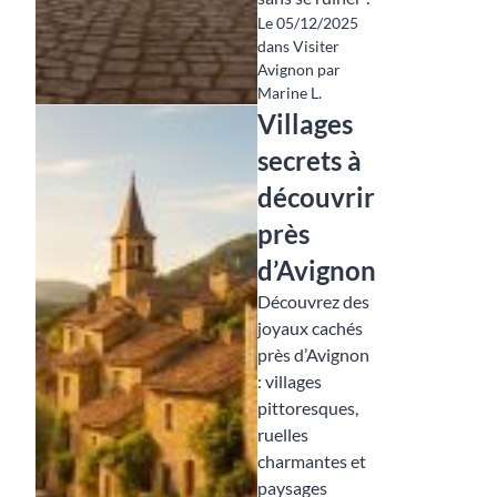
Le 05/12/2025
dans Visiter
Avignon par
Marine L.
Villages
secrets à
découvrir
près
d’Avignon
Découvrez des
joyaux cachés
près d’Avignon
: villages
pittoresques,
ruelles
charmantes et
paysages