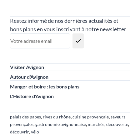
Restez informé
Restez informé de nos dernières actualités et
bons plans en vous inscrivant à notre newsletter
Catégories
Visiter Avignon
Autour d'Avignon
Manger et boire : les bons plans
L'Histoire d'Avignon
Sujets liés
,
,
,
palais des papes
rives du rhône
cuisine provençale
saveurs
,
,
,
,
provençales
gastronomie avignonnaise
marchés
découverte
,
découvrir
vélo