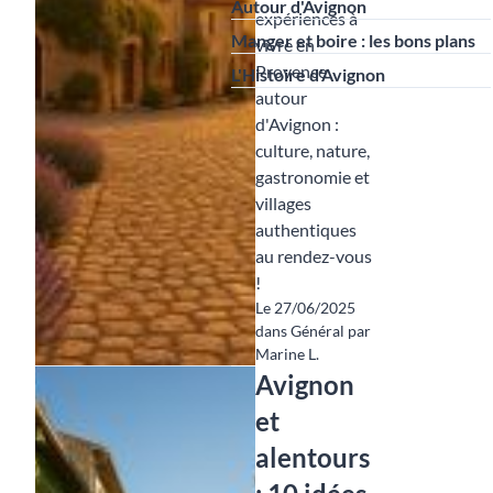
Autour d'Avignon
expériences à
Manger et boire : les bons plans
vivre en
Provence
L'Histoire d'Avignon
autour
d'Avignon :
culture, nature,
gastronomie et
villages
authentiques
au rendez-vous
!
Le 27/06/2025
dans Général par
Marine L.
Avignon
et
alentours