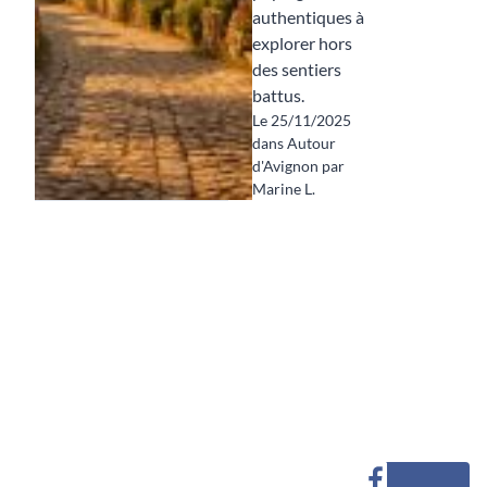
authentiques à
explorer hors
des sentiers
battus.
Le 25/11/2025
dans Autour
d'Avignon par
Marine L.
Derniers
Catégories
Liens utiles
Les meilleurs
articles
bons plans
Visiter
Mentions
d'Avignon et
Coworking à
Avignon
légales
du Vaucluse
Avignon : bons
Autour
Confidentialité
plans nomades
d'Avignon
Qui sommes-