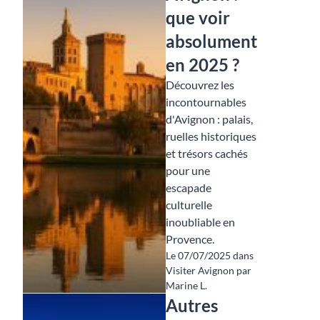
que voir
absolument
en 2025 ?
Découvrez les
incontournables
d'Avignon : palais,
ruelles historiques
et trésors cachés
pour une
escapade
culturelle
inoubliable en
Provence.
Le 07/07/2025 dans
Visiter Avignon par
Marine L.
Autres