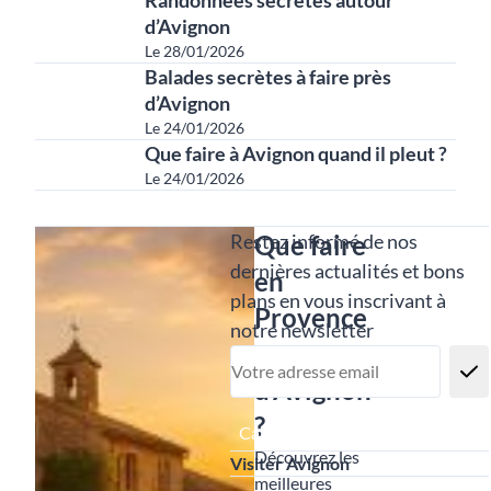
d’Avignon
Le 28/01/2026
Balades secrètes à faire près
d’Avignon
Le 24/01/2026
Que faire à Avignon quand il pleut ?
Le 24/01/2026
Autres articles
Restez informé
Restez informé de nos
Que faire
dernières actualités et bons
en
plans en vous inscrivant à
Provence
notre newsletter
autour
d’Avignon
?
Catégories
Découvrez les
Visiter Avignon
meilleures