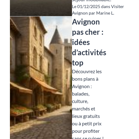
Le 01/12/2025 dans Visiter
Avignon par Marine L.
Avignon
pas cher :
idées
d’activités
top
Découvrez les
bons plans à
Avignon :
balades,
culture,
marchés et
lieux gratuits
ou à petit prix
pour profiter
sans se ruiner !