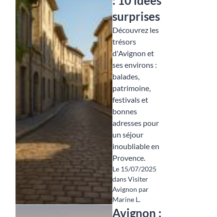
: 10 idées
surprises
Découvrez les
trésors
d'Avignon et
ses environs :
balades,
patrimoine,
festivals et
bonnes
adresses pour
un séjour
inoubliable en
Provence.
Le 15/07/2025
dans Visiter
Avignon par
Marine L.
Avignon :