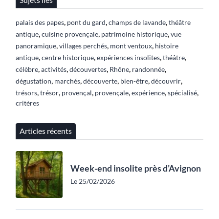
,
,
,
palais des papes
pont du gard
champs de lavande
théâtre
,
,
,
antique
cuisine provençale
patrimoine historique
vue
,
,
,
panoramique
villages perchés
mont ventoux
histoire
,
,
,
,
antique
centre historique
expériences insolites
théâtre
,
,
,
,
,
célèbre
activités
découvertes
Rhône
randonnée
,
,
,
,
,
dégustation
marchés
découverte
bien-être
découvrir
,
,
,
,
,
,
trésors
trésor
provençal
provençale
expérience
spécialisé
critères
Articles récents
Week-end insolite près d’Avignon
Le 25/02/2026