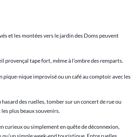
avés et les montées vers le jardin des Doms peuvent
leil provençal tape fort, même à l’ombre des remparts.
un pique-nique improvisé ou un café au comptoir avec les
u hasard des ruelles, tomber sur un concert de rue ou
t les plus beaux souvenirs.
en curieux ou simplement en quête de déconnexion,
 qu’un simple week-end touristique. Entre ruelles