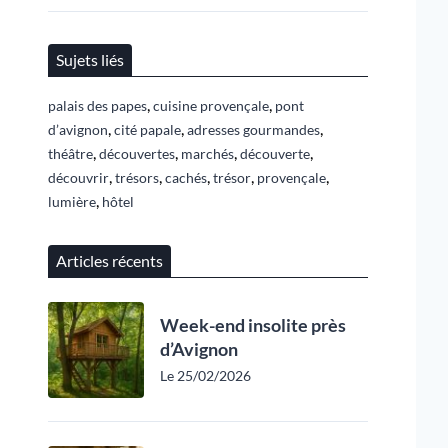
Sujets liés
,
,
palais des papes
cuisine provençale
pont
,
,
,
d’avignon
cité papale
adresses gourmandes
,
,
,
,
théâtre
découvertes
marchés
découverte
,
,
,
,
,
découvrir
trésors
cachés
trésor
provençale
,
lumière
hôtel
Articles récents
Week-end insolite près
d’Avignon
Le 25/02/2026