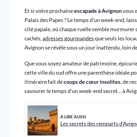
Et si votre prochaine
escapade à Avignon
vous e
Palais des Papes ? Le temps d’un week-end, lais
cité papale, où chaque ruelle semble murmurer des
cachés,
adresses gourmandes
que seuls les loca
Avignon se révèle sous un jour inattendu, loin de
Que vous soyez amateur de patrimoine, épicurien
cette ville du sud offre une parenthèse idéale p
itinéraire fait de
coups de cœur insolites
, de r
savourer le temps d’un week-end secret... à Avi
À LIRE AUSSI
Les secrets des remparts d’Avig