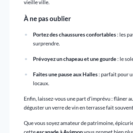
vieille ville.
À ne pas oublier
Portez des chaussures confortables
: les p
surprendre.
Prévoyez un chapeau et une gourde
: le so
Faites une pause aux Halles
: parfait pour 
locaux.
Enfin, laissez-vous une part d’imprévu : flâner a
déguster un verre de vin en terrasse fait souven
Que vous soyez amateur de patrimoine, épicuri
cette
escapade à Avignon
vous promet bien plus