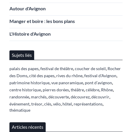
Autour d'Avignon
Manger et boire : les bons plans
L'Histoire d'Avignon
Sujets liés
,
,
,
palais des papes
festival de théâtre
coucher de soleil
Rocher
,
,
,
,
des Doms
cité des papes
rives du rhône
festival d'Avignon
,
,
,
patrimoine historique
vue panoramique
pont d’avignon
,
,
,
,
,
centre historique
pierres dorées
théâtre
célèbre
Rhône
,
,
,
,
,
randonnée
marchés
découverte
découvrez
découvrir
,
,
,
,
,
,
événement
trésor
clés
vélo
hôtel
représentations
thématique
Articles récents