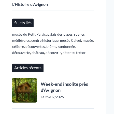
L'Histoire d'Avignon
Sujets liés
,
,
musée du Petit Palais
palais des papes
ruelles
,
,
,
,
médiévales
centre historique
musée Calvet
musée
,
,
,
,
célèbre
découvertes
thème
randonnée
,
,
,
,
découverte
château
découvrir
détente
trésor
Articles récents
Week-end insolite près
d’Avignon
Le 25/02/2026