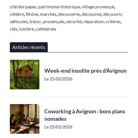
,
,
,
cité des papes
patrimoine historique
village provençal
,
,
,
,
,
,
célèbre
Rhône
marchés
découverte
découvrez
découvrir
,
,
,
,
,
,
véhicules
trésor
provençale
sécurité
réparation
critères
,
,
clés
lumière
cathédrale
Articles récents
Week-end insolite près d’Avignon
Le 25/02/2026
Coworking à Avignon : bons plans
nomades
Le 25/02/2026