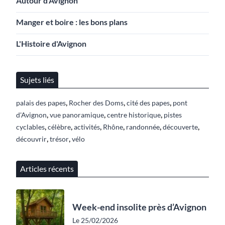
Autour d'Avignon
Manger et boire : les bons plans
L'Histoire d'Avignon
Sujets liés
,
,
,
palais des papes
Rocher des Doms
cité des papes
pont
,
,
,
d'Avignon
vue panoramique
centre historique
pistes
,
,
,
,
,
,
cyclables
célèbre
activités
Rhône
randonnée
découverte
,
,
découvrir
trésor
vélo
Articles récents
Week-end insolite près d’Avignon
Le 25/02/2026