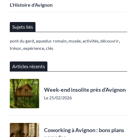
L'Histoire d'Avignon
Sujets liés
,
,
,
,
,
pont du gard
aqueduc romain
musée
activités
découvrir
,
,
trésor
expérience
clés
Articles récents
Week-end insolite près d’Avignon
Le 25/02/2026
Coworking à Avignon : bons plans