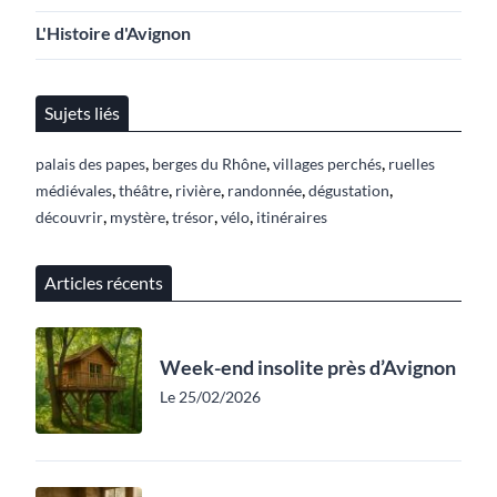
L'Histoire d'Avignon
Sujets liés
,
,
,
palais des papes
berges du Rhône
villages perchés
ruelles
,
,
,
,
,
médiévales
théâtre
rivière
randonnée
dégustation
,
,
,
,
découvrir
mystère
trésor
vélo
itinéraires
Articles récents
Week-end insolite près d’Avignon
Le 25/02/2026