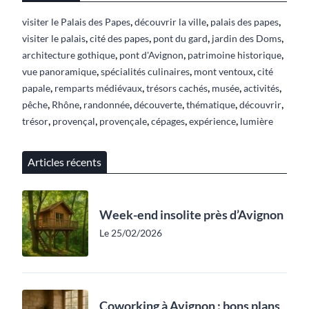
,
,
,
visiter le Palais des Papes
découvrir la ville
palais des papes
,
,
,
,
visiter le palais
cité des papes
pont du gard
jardin des Doms
,
,
,
architecture gothique
pont d'Avignon
patrimoine historique
,
,
,
vue panoramique
spécialités culinaires
mont ventoux
cité
,
,
,
,
,
papale
remparts médiévaux
trésors cachés
musée
activités
,
,
,
,
,
,
pêche
Rhône
randonnée
découverte
thématique
découvrir
,
,
,
,
,
trésor
provençal
provençale
cépages
expérience
lumière
Articles récents
Week-end insolite près d’Avignon
Le 25/02/2026
Coworking à Avignon : bons plans