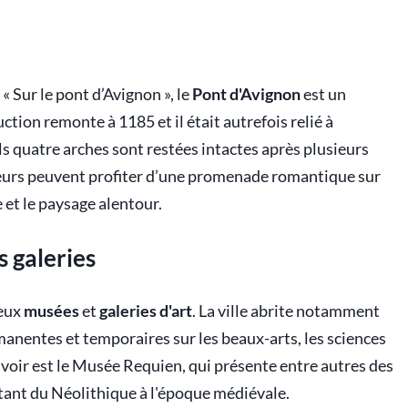
 Sur le pont d’Avignon », le
Pont d'Avignon
est un
tion remonte à 1185 et il était autrefois relié à
 quatre arches sont restées intactes après plusieurs
teurs peuvent profiter d’une promenade romantique sur
 et le paysage alentour.
s galeries
reux
musées
et
galeries d'art
. La ville abrite notamment
manentes et temporaires sur les beaux-arts, les sciences
à voir est le Musée Requien, qui présente entre autres des
atant du Néolithique à l'époque médiévale.