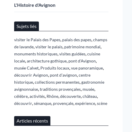
L'Histoire d'Avignon
Sujets liés
,
,
visiter le Palais des Papes
palais des papes
champs
,
,
,
de lavande
visiter le palais
patrimoine mondial
,
,
monuments historiques
visites guidées
cuisine
,
,
,
locale
architecture gothique
pont d'Avignon
,
,
,
musée Calvet
Produits locaux
vue panoramique
,
,
découvrir Avignon
pont d’avignon
centre
,
,
historique
collections permanentes
gastronomie
,
,
,
avignonnaise
traditions provençales
musée
,
,
,
,
,
célèbre
activités
Rhône
découverte
château
,
,
,
,
découvrir
sénanque
provençale
expérience
scène
Articles récents