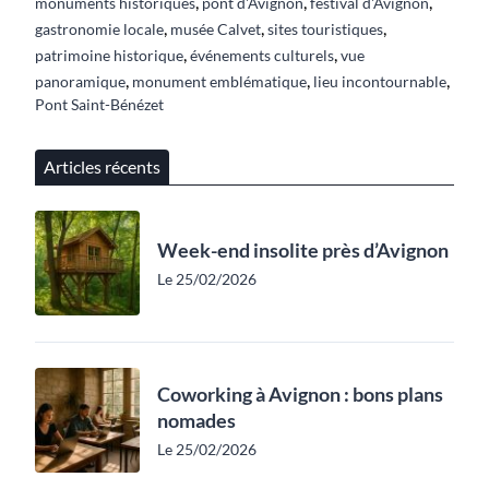
,
,
,
monuments historiques
pont d'Avignon
festival d'Avignon
,
,
,
gastronomie locale
musée Calvet
sites touristiques
,
,
patrimoine historique
événements culturels
vue
,
,
,
panoramique
monument emblématique
lieu incontournable
Pont Saint-Bénézet
Articles récents
Week-end insolite près d’Avignon
Le 25/02/2026
Coworking à Avignon : bons plans
nomades
Le 25/02/2026