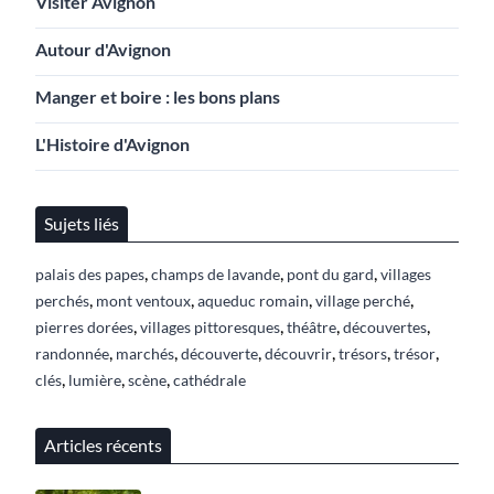
Visiter Avignon
Autour d'Avignon
Manger et boire : les bons plans
L'Histoire d'Avignon
Sujets liés
,
,
,
palais des papes
champs de lavande
pont du gard
villages
,
,
,
,
perchés
mont ventoux
aqueduc romain
village perché
,
,
,
,
pierres dorées
villages pittoresques
théâtre
découvertes
,
,
,
,
,
,
randonnée
marchés
découverte
découvrir
trésors
trésor
,
,
,
clés
lumière
scène
cathédrale
Articles récents