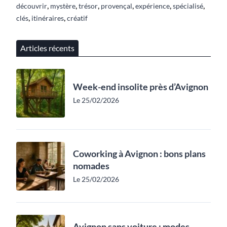
,
,
,
,
,
,
découvrir
mystère
trésor
provençal
expérience
spécialisé
,
,
clés
itinéraires
créatif
Articles récents
Week-end insolite près d’Avignon
Le 25/02/2026
Coworking à Avignon : bons plans
nomades
Le 25/02/2026
Avignon sans voiture : modes