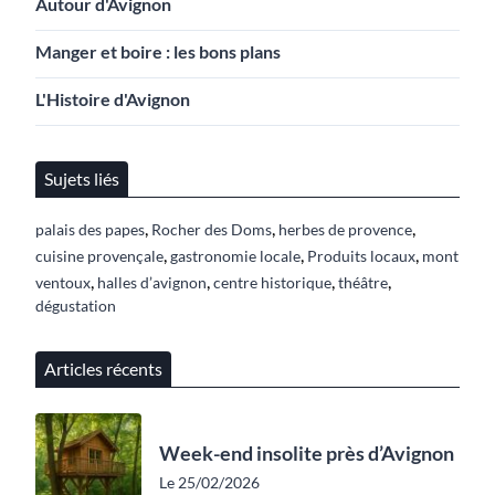
Autour d'Avignon
Manger et boire : les bons plans
L'Histoire d'Avignon
Sujets liés
,
,
,
palais des papes
Rocher des Doms
herbes de provence
,
,
,
cuisine provençale
gastronomie locale
Produits locaux
mont
,
,
,
,
ventoux
halles d’avignon
centre historique
théâtre
dégustation
Articles récents
Week-end insolite près d’Avignon
Le 25/02/2026