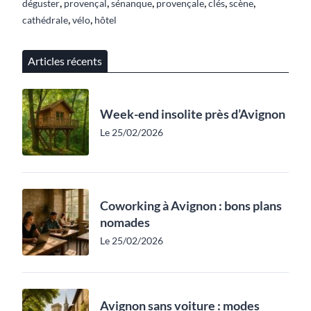
,
,
,
,
,
,
déguster
provençal
sénanque
provençale
clés
scène
,
,
cathédrale
vélo
hôtel
Articles récents
Week-end insolite près d’Avignon
Le 25/02/2026
Coworking à Avignon : bons plans
nomades
Le 25/02/2026
Avignon sans voiture : modes