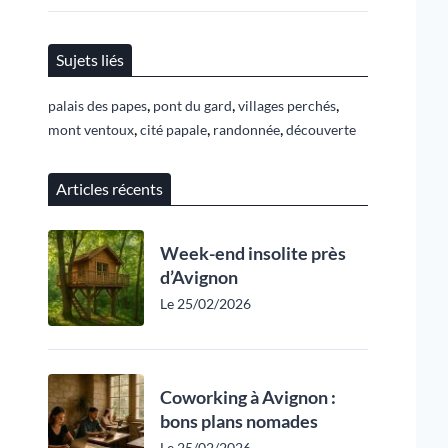
Sujets liés
,
,
,
palais des papes
pont du gard
villages perchés
,
,
,
mont ventoux
cité papale
randonnée
découverte
Articles récents
Week-end insolite près
d’Avignon
Le 25/02/2026
Coworking à Avignon :
bons plans nomades
Le 25/02/2026