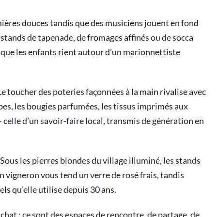
umières douces tandis que des musiciens jouent en fond
 stands de tapenade, de fromages affinés ou de socca
 que les enfants rient autour d’un marionnettiste
 Le toucher des poteries façonnées à la main rivalise avec
rbes, les bougies parfumées, les tissus imprimés aux
celle d’un savoir-faire local, transmis de génération en
ous les pierres blondes du village illuminé, les stands
 vigneron vous tend un verre de rosé frais, tandis
s qu'elle utilise depuis 30 ans.
hat : ce sont des espaces de rencontre, de partage, de