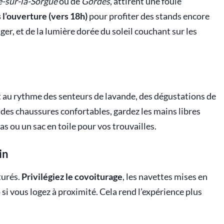
le-sur-la-Sorgue
ou de
Gordes
, attirent une foule
 l’ouverture (vers 18h)
pour profiter des stands encore
er, et de la lumière dorée du soleil couchant sur les
nt au rythme des senteurs de lavande, des dégustations de
 des chaussures confortables, gardez les mains libres
as ou un sac en toile pour vos trouvailles.
in
turés.
Privilégiez le covoiturage
, les navettes mises en
si vous logez à proximité. Cela rend l’expérience plus