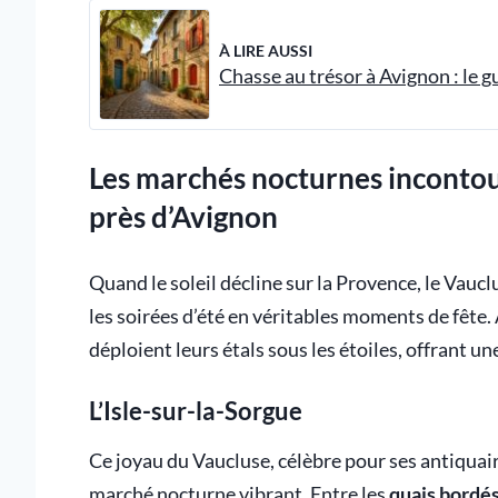
À LIRE AUSSI
Chasse au trésor à Avignon : le g
Les marchés nocturnes incontou
près d’Avignon
Quand le soleil décline sur la Provence, le Vau
les soirées d’été en véritables moments de fête.
déploient leurs étals sous les étoiles, offrant u
L’Isle-sur-la-Sorgue
Ce joyau du Vaucluse, célèbre pour ses antiquaire
marché nocturne vibrant. Entre les
quais bordés