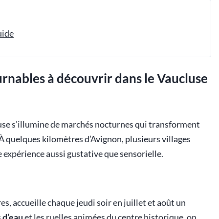
uide
rnables à découvrir dans le Vaucluse
cluse s’illumine de marchés nocturnes qui transforment
 À quelques kilomètres d’Avignon, plusieurs villages
ne expérience aussi gustative que sensorielle.
s, accueille chaque jeudi soir en juillet et août un
 d’eau
et les ruelles animées du centre historique, on