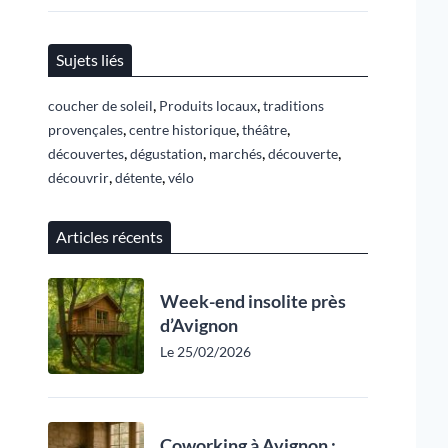
Sujets liés
,
,
coucher de soleil
Produits locaux
traditions
,
,
,
provençales
centre historique
théâtre
,
,
,
,
découvertes
dégustation
marchés
découverte
,
,
découvrir
détente
vélo
Articles récents
Week-end insolite près
d’Avignon
Le 25/02/2026
Coworking à Avignon :