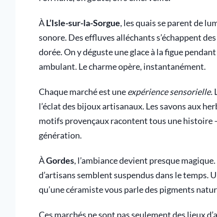
À
L’Isle-sur-la-Sorgue
, les quais se parent de l
sonore. Des effluves alléchants s’échappent des
dorée. On y déguste une glace à la figue pendant
ambulant. Le charme opère, instantanément.
Chaque marché est une
expérience sensorielle
.
l’éclat des bijoux artisanaux. Les savons aux he
motifs provençaux racontent tous une histoire – 
génération.
À
Gordes
, l’ambiance devient presque magique. S
d’artisans semblent suspendus dans le temps. Un
qu’une céramiste vous parle des pigments naturel
Ces marchés ne sont pas seulement des lieux d’ac