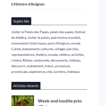
L'Histoire d'Avignon
Sujets liés
,
,
visiter le Palais des Papes
palais des papes
festival
,
,
,
de théâtre
visiter le palais
patrimoine mondial
,
,
monuments historiques
pont d'Avignon
musée
,
,
,
Calvet
événements culturels
villages perchés
,
,
,
,
,
représentations
théâtre
musée
célèbre
activités
,
,
,
,
,
rivière
Rhône
randonnée
découverte
château
,
,
,
,
découvrir
événement
trésor
provençal
,
,
,
,
provençale
expérience
clés
lumière
châteaux
Articles récents
Week-end insolite près