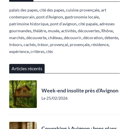
,
,
,
palais des papes
cité des papes
cuisine provençale
art
,
,
,
contemporain
pont d'Avignon
gastronomie locale
,
,
,
patrimoine historique
pont d’avignon
cité papale
adresses
,
,
,
,
,
,
gourmandes
théâtre
musée
activités
découvertes
Rhône
,
,
,
,
,
,
marchés
découverte
château
découvrir
décoration
détente
,
,
,
,
,
,
trésors
cachés
trésor
provençal
provençale
résidence
,
,
expérience
critères
clés
Articles récents
Week-end insolite près d’Avignon
Le 25/02/2026
Coworking à Avignon : bons plans