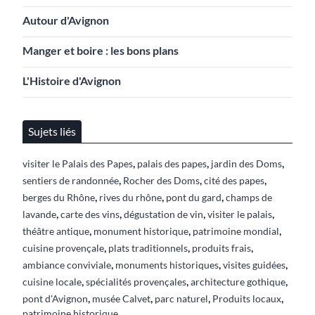
Autour d'Avignon
Manger et boire : les bons plans
L'Histoire d'Avignon
Sujets liés
,
,
,
visiter le Palais des Papes
palais des papes
jardin des Doms
,
,
,
sentiers de randonnée
Rocher des Doms
cité des papes
,
,
,
berges du Rhône
rives du rhône
pont du gard
champs de
,
,
,
,
lavande
carte des vins
dégustation de vin
visiter le palais
,
,
,
théâtre antique
monument historique
patrimoine mondial
,
,
,
cuisine provençale
plats traditionnels
produits frais
,
,
,
ambiance conviviale
monuments historiques
visites guidées
,
,
,
cuisine locale
spécialités provençales
architecture gothique
,
,
,
,
pont d'Avignon
musée Calvet
parc naturel
Produits locaux
patrimoine historique