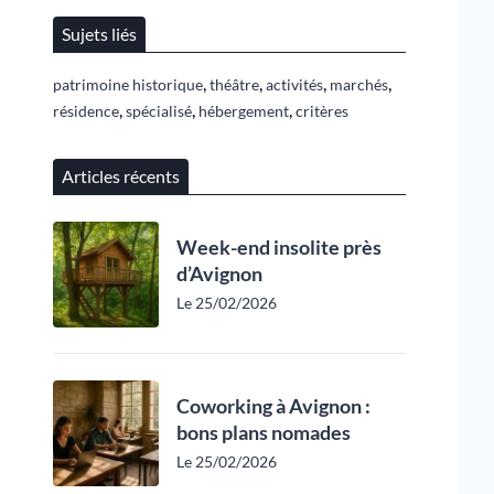
Sujets liés
,
,
,
,
patrimoine historique
théâtre
activités
marchés
,
,
,
résidence
spécialisé
hébergement
critères
Articles récents
Week-end insolite près
d’Avignon
Le 25/02/2026
Coworking à Avignon :
bons plans nomades
Le 25/02/2026