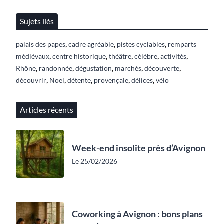
Sujets liés
,
,
,
palais des papes
cadre agréable
pistes cyclables
remparts
,
,
,
,
,
médiévaux
centre historique
théâtre
célèbre
activités
,
,
,
,
,
Rhône
randonnée
dégustation
marchés
découverte
,
,
,
,
,
découvrir
Noël
détente
provençale
délices
vélo
Articles récents
Week-end insolite près d’Avignon
Le 25/02/2026
Coworking à Avignon : bons plans