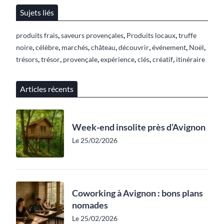
Sujets liés
,
,
,
produits frais
saveurs provençales
Produits locaux
truffe
,
,
,
,
,
,
,
noire
célèbre
marchés
château
découvrir
événement
Noël
,
,
,
,
,
,
trésors
trésor
provençale
expérience
clés
créatif
itinéraire
Articles récents
Week-end insolite près d’Avignon
Le 25/02/2026
Coworking à Avignon : bons plans
nomades
Le 25/02/2026