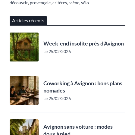
,
,
,
,
découvrir
provençale
critères
scène
vélo
Articles récents
Week-end insolite près d’Avignon
Le 25/02/2026
Coworking à Avignon : bons plans
nomades
Le 25/02/2026
Avignon sans voiture : modes
doux à pied